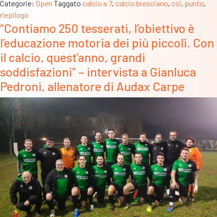
Categorie:
Open
Taggato
calcio a 7
,
calcio bresciano
,
csi
,
punto
,
Il
riepilogo
Punto:
“Contiamo 250 tesserati, l’obiettivo è
Ediltre
l’educazione motoria dei più piccoli. Con
e
Verolavecchia
il calcio, quest’anno, grandi
trionfano
soddisfazioni” – intervista a Gianluca
nei
Pedroni, allenatore di Audax Carpe
rispettivi
gironi