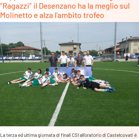
“Ragazzi” il Desenzano ha la meglio sul
scri
un’al
Molinetto e alza l’ambito trofeo
impo
pagi
di
stor
La terza ed ultima giornata di finali CSI all’oratorio di Castelcovati è