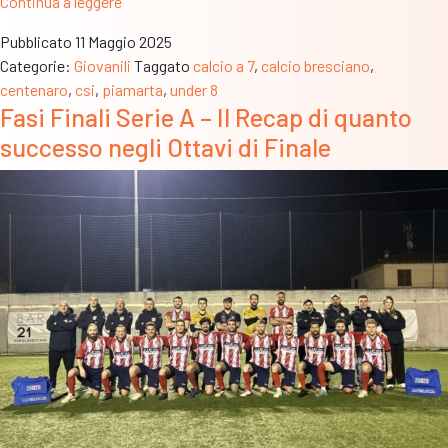
Campionato
Continua a leggere
Under
Pubblicato
11 Maggio 2025
8:
Categorie:
Giovanili
Taggato
calcio a 7
,
calcio bresciano
,
il
centenaro
,
csi
,
piamarta
,
under 8
Centenaro
Fasi Finali Serie A – Il Recap di quanto
di
successo negli Ottavi di Finale
corto
muso
sul
Piamarta.
Il
titolo
di
categoria
prende
la
via
del
Garda