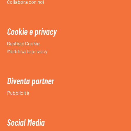
Collabora con noi
calcio,
quest’anno,
grandi
soddisfazioni”
Cookie e privacy
–
intervista
Gestisci Cookie
a
Modifica la privacy
Gianluca
Pedroni,
allenatore
di
Diventa partner
Audax
Carpe
Pubblicità
Social Media