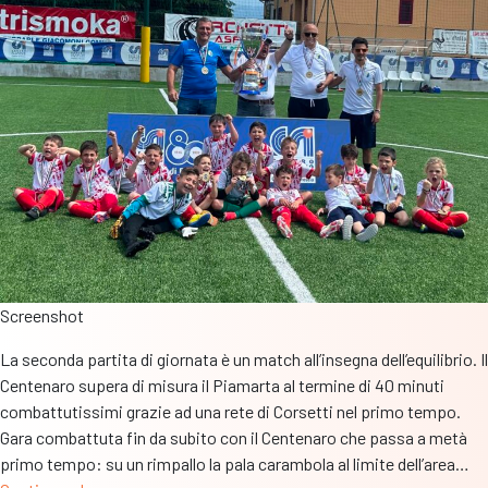
termine
di
una
partita
perfetta
Screenshot
La seconda partita di giornata è un match all’insegna dell’equilibrio. Il
Centenaro supera di misura il Piamarta al termine di 40 minuti
combattutissimi grazie ad una rete di Corsetti nel primo tempo.
Gara combattuta fin da subito con il Centenaro che passa a metà
primo tempo: su un rimpallo la pala carambola al limite dell’area…