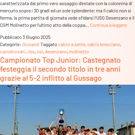
caratterizzata dal primo vero assaggio d’estate con la colonnina di
mercurio sopra i 30 gradi ed un sole splendente; ma il calcio non si
ferma, la prima partita di giornata vede sfidarsi l’USO Desenzano e il
Cop
CGM Molinetto per l’ultimo atto della coppa…
Continua a leggere
Leo
Pubblicato
3 Giugno 2025
Csi
Categorie:
Giovanili
Taggato
calcio a sette
,
calcio bresciano
,
–
castelcovati
,
cbs
,
csi
,
desenzano
,
molinetto
Nell
Campionato Top Junior: Castegnato
cat
festeggia il secondo titolo in tre anni
“Rag
il
grazie al 5-2 inflitto al Gussago
Des
ha
la
meg
sul
Mol
e
alza