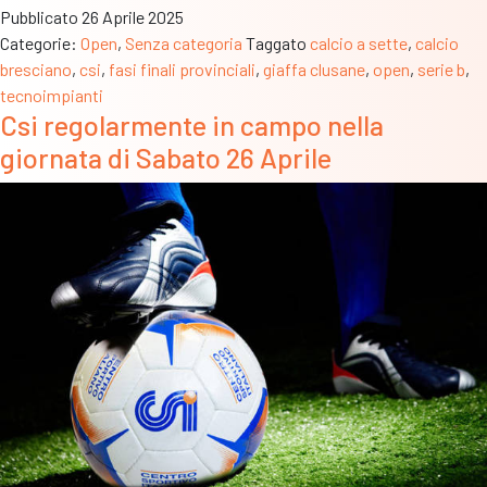
Pubblicato
26 Aprile 2025
di
Categorie:
Open
,
Senza categoria
Taggato
calcio a sette
,
calcio
misura:
bresciano
,
csi
,
fasi finali provinciali
,
giaffa clusane
,
open
,
serie b
,
ai
tecnoimpianti
sebini
Csi regolarmente in campo nella
il
giornata di Sabato 26 Aprile
primo
dei
due
incroci
con
Tecnoimpianti