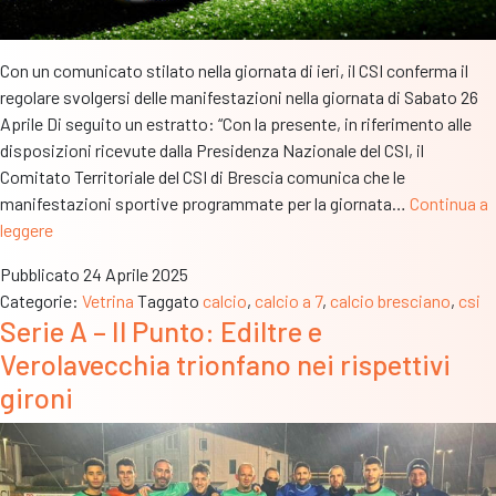
Con un comunicato stilato nella giornata di ieri, il CSI conferma il
regolare svolgersi delle manifestazioni nella giornata di Sabato 26
Aprile Di seguito un estratto: “Con la presente, in riferimento alle
disposizioni ricevute dalla Presidenza Nazionale del CSI, il
Comitato Territoriale del CSI di Brescia comunica che le
manifestazioni sportive programmate per la giornata…
Continua a
Csi
leggere
regolarmente
Pubblicato
24 Aprile 2025
in
Categorie:
Vetrina
Taggato
calcio
,
calcio a 7
,
calcio bresciano
,
csi
campo
Serie A – Il Punto: Ediltre e
nella
Verolavecchia trionfano nei rispettivi
giornata
di
gironi
Sabato
26
Aprile