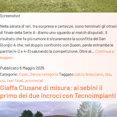
Screenshot
Nella serata di ieri, tra sorprese e certezze, sono terminati gli ottavi
di finale della Serie A: diamo uno sguardo ai match disputati. Il
risultato che fa più rumore è sicuramente la sconfitta del San
Giorgio A che, nel doppio confronto con Queen, perde entrambe le
partite (4-2 e 4-3) salutando la competizione. Oltre al…
Continua a
Fasi
leggere
Finali
Pubblicato
6 Maggio 2025
Serie
Categorie:
Open
,
Senza categoria
Taggato
calcio bresciano
,
cbs
,
A
csi
,
fasi finali
,
provinciali
–
Giaffa Clusane di misura: ai sebini il
Il
primo dei due incroci con Tecnoimpianti
Recap
di
quanto
successo