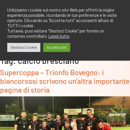
Salta
redazione@calcioa7.com
349.1834075
al
Utilizziamo i cookie sul nostro sito Web per offrirti la miglior
esperienza possibile, ricordando le tue preferenze e le visite
contenuto
ripetute. Cliccando su "Accetta tutti" acconsenti all'uso di
TUTTI i cookie.
Tuttavia, puoi visitare "Gestisci Cookie" per fornire un
consenso controllato.
Leggi tutto
Gestisci Cookie
Accetta tutti
Tag:
calcio bresciano
Supercoppa – Trionfo Bovegno: i
biancorossi scrivono un’altra importante
pagina di storia