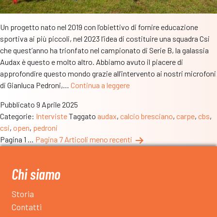
Un progetto nato nel 2019 con l’obiettivo di fornire educazione
sportiva ai più piccoli, nel 2023 l’idea di costituire una squadra Csi
che quest’anno ha trionfato nel campionato di Serie B, la galassia
Audax è questo e molto altro. Abbiamo avuto il piacere di
approfondire questo mondo grazie all’intervento ai nostri microfoni
“Contiamo
di Gianluca Pedroni,…
Continua a leggere
250
Pubblicato
9 Aprile 2025
tesserati,
Categorie:
Interviste
Taggato
audax
,
calcio bresciano
,
carpe
,
cbs
,
l’obiettivo
csi
,
open
,
pedroni
è
Paginazione
Pagina 1
…
Pagina 7
Articoli
meno recenti
l’educazione
degli
motoria
dei
articoli
Chi siamo
più
piccoli.
Storia
Con
Contatti
il