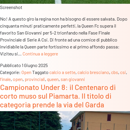
Screenshot
No! A questo giro la regina non ha bisogno di essere salvata. Dopo
cinquanta minuti praticamente perfetti, la Queen Fc supera il
favorito San Giovanni per 5-2 trionfando nella Fase Finale
Provinciale di Serie A Csi. Di fronte ad una cornice di pubblico
invidiabile la Queen parte fortissimo e al primo affondo passa:
La
Viziteu si…
Continua a leggere
Valtrompia
Pubblicato
1 Giugno 2025
si
Categorie:
Open
Taggato
calcio a sette
,
calcio bresciano
,
cbs
,
csi
,
dipinge
finale
,
open
,
provinciali
,
queen
,
san giovanni
di
Campionato Under 8: il Centenaro di
viola.
corto muso sul Piamarta. Il titolo di
Queen
trionfa
categoria prende la via del Garda
su
San
Giovanni
al