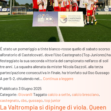
l’am
trof
È stato un pomeriggio a tinte bianco-rosse quello di sabato scorso
all’oratorio di Castelcovati, dove l’Uso Castegnato (Top Juniores) ha
festeggiato la sua seconda vittoria del campionato nell’arco di soli
tre anni. La squadra allenata da mister Nicola Gazzoli, alla terza
partecipazione consecutiva in finale, ha trionfato sul Gso Gussago
Campionato
A per 5-2, chiudendo nel…
Continua a leggere
Top
Pubblicato
3 Giugno 2025
Junior:
Categorie:
Giovanili
Taggato
calcio a sette
,
calcio bresciano
,
Castegnato
castegnato
,
cbs
,
gussago
,
top junior
festeggia
La Valtrompia si dipinge di viola. Queen
il