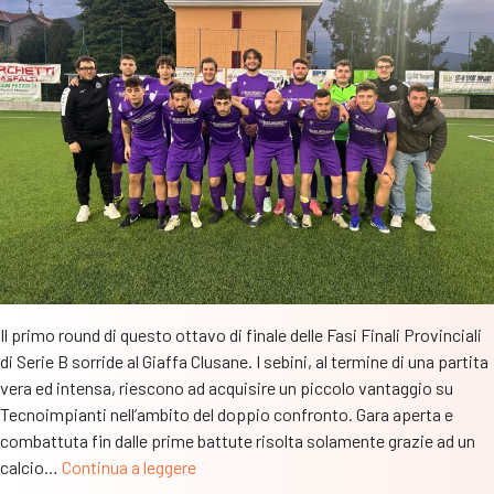
negli
Ottavi
di
Finale
Il primo round di questo ottavo di finale delle Fasi Finali Provinciali
di Serie B sorride al Giaffa Clusane. I sebini, al termine di una partita
vera ed intensa, riescono ad acquisire un piccolo vantaggio su
Tecnoimpianti nell’ambito del doppio confronto. Gara aperta e
combattuta fin dalle prime battute risolta solamente grazie ad un
Giaffa
calcio…
Continua a leggere
Clusane