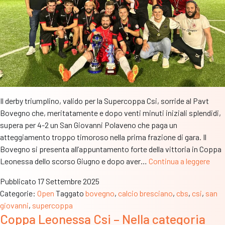
Il derby triumplino, valido per la Supercoppa Csi, sorride al Pavt
Bovegno che, meritatamente e dopo venti minuti iniziali splendidi,
supera per 4-2 un San Giovanni Polaveno che paga un
atteggiamento troppo timoroso nella prima frazione di gara. Il
Bovegno si presenta all’appuntamento forte della vittoria in Coppa
Sup
Leonessa dello scorso Giugno e dopo aver…
Continua a leggere
–
Pubblicato
17 Settembre 2025
Trio
Categorie:
Open
Taggato
bovegno
,
calcio bresciano
,
cbs
,
csi
,
san
Bov
giovanni
,
supercoppa
i
Coppa Leonessa Csi – Nella categoria
bian