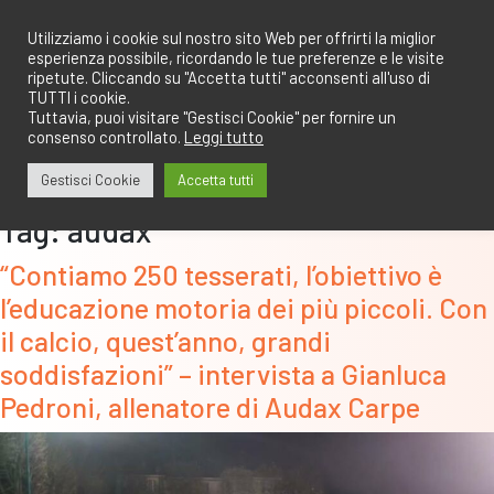
Salta
redazione@calcioa7.com
349.1834075
al
Utilizziamo i cookie sul nostro sito Web per offrirti la miglior
esperienza possibile, ricordando le tue preferenze e le visite
contenuto
ripetute. Cliccando su "Accetta tutti" acconsenti all'uso di
TUTTI i cookie.
Tuttavia, puoi visitare "Gestisci Cookie" per fornire un
consenso controllato.
Leggi tutto
Gestisci Cookie
Accetta tutti
Tag:
audax
“Contiamo 250 tesserati, l’obiettivo è
l’educazione motoria dei più piccoli. Con
il calcio, quest’anno, grandi
soddisfazioni” – intervista a Gianluca
Pedroni, allenatore di Audax Carpe