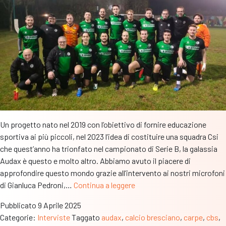
Un progetto nato nel 2019 con l’obiettivo di fornire educazione
sportiva ai più piccoli, nel 2023 l’idea di costituire una squadra Csi
che quest’anno ha trionfato nel campionato di Serie B, la galassia
Audax è questo e molto altro. Abbiamo avuto il piacere di
approfondire questo mondo grazie all’intervento ai nostri microfoni
“Contiamo
di Gianluca Pedroni,…
Continua a leggere
250
Pubblicato
9 Aprile 2025
tesserati,
Categorie:
Interviste
Taggato
audax
,
calcio bresciano
,
carpe
,
cbs
,
l’obiettivo