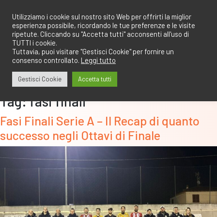
Salta
redazione@calcioa7.com
349.1834075
al
Utilizziamo i cookie sul nostro sito Web per offrirti la miglior
esperienza possibile, ricordando le tue preferenze e le visite
contenuto
ripetute. Cliccando su "Accetta tutti" acconsenti all'uso di
TUTTI i cookie.
Tuttavia, puoi visitare "Gestisci Cookie" per fornire un
consenso controllato.
Leggi tutto
Gestisci Cookie
Accetta tutti
Tag:
fasi finali
Fasi Finali Serie A – Il Recap di quanto
successo negli Ottavi di Finale