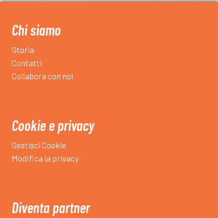
Il
Recap
Chi siamo
di
quanto
Storia
successo
Contatti
negli
Collabora con noi
Ottavi
di
Finale
Cookie e privacy
Gestisci Cookie
Modifica la privacy
Diventa partner