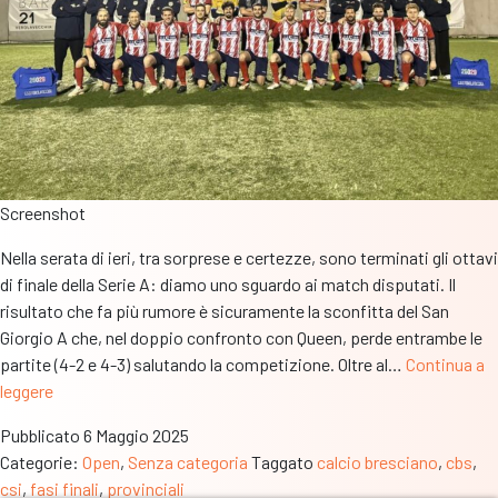
Screenshot
Nella serata di ieri, tra sorprese e certezze, sono terminati gli ottavi
di finale della Serie A: diamo uno sguardo ai match disputati. Il
risultato che fa più rumore è sicuramente la sconfitta del San
Giorgio A che, nel doppio confronto con Queen, perde entrambe le
partite (4-2 e 4-3) salutando la competizione. Oltre al…
Continua a
Fasi
leggere
Finali
Pubblicato
6 Maggio 2025
Serie
Categorie:
Open
,
Senza categoria
Taggato
calcio bresciano
,
cbs
,
A
csi
,
fasi finali
,
provinciali
–