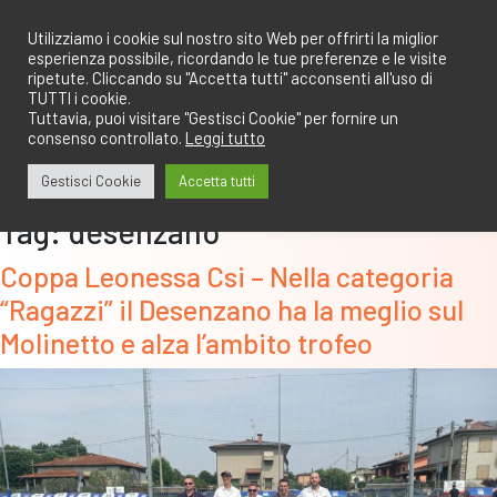
Salta
redazione@calcioa7.com
349.1834075
al
Utilizziamo i cookie sul nostro sito Web per offrirti la miglior
esperienza possibile, ricordando le tue preferenze e le visite
contenuto
ripetute. Cliccando su "Accetta tutti" acconsenti all'uso di
TUTTI i cookie.
Tuttavia, puoi visitare "Gestisci Cookie" per fornire un
consenso controllato.
Leggi tutto
Gestisci Cookie
Accetta tutti
Tag:
desenzano
Coppa Leonessa Csi – Nella categoria
“Ragazzi” il Desenzano ha la meglio sul
Molinetto e alza l’ambito trofeo