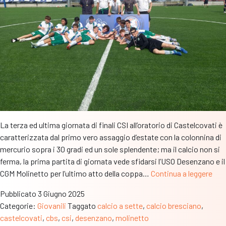
La terza ed ultima giornata di finali CSI all’oratorio di Castelcovati è
caratterizzata dal primo vero assaggio d’estate con la colonnina di
mercurio sopra i 30 gradi ed un sole splendente; ma il calcio non si
ferma, la prima partita di giornata vede sfidarsi l’USO Desenzano e il
Cop
CGM Molinetto per l’ultimo atto della coppa…
Continua a leggere
Leo
Pubblicato
3 Giugno 2025
Csi
Categorie:
Giovanili
Taggato
calcio a sette
,
calcio bresciano
,
–
castelcovati
,
cbs
,
csi
,
desenzano
,
molinetto
Nell