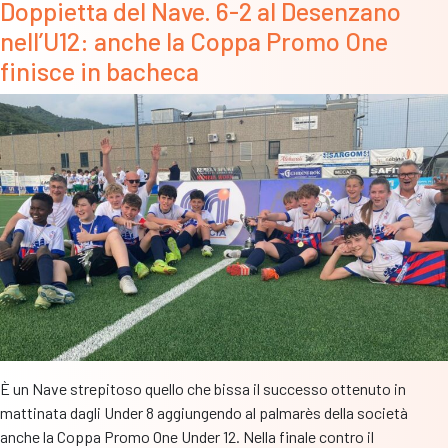
Doppietta del Nave. 6-2 al Desenzano
cat
nell’U12: anche la Coppa Promo One
“Rag
il
finisce in bacheca
Des
ha
la
meg
sul
Mol
e
alza
l’am
trof
È un Nave strepitoso quello che bissa il successo ottenuto in
mattinata dagli Under 8 aggiungendo al palmarès della società
anche la Coppa Promo One Under 12. Nella finale contro il