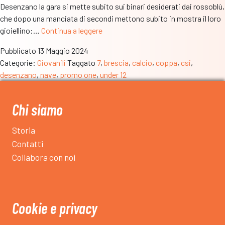
Desenzano la gara si mette subito sui binari desiderati dai rossoblù,
che dopo una manciata di secondi mettono subito in mostra il loro
Doppietta
gioiellino:…
Continua a leggere
del
Pubblicato
13 Maggio 2024
Nave.
Categorie:
Giovanili
Taggato
7
,
brescia
,
calcio
,
coppa
,
csi
,
6-
desenzano
,
nave
,
promo one
,
under 12
2
al
Desenzano
Chi siamo
nell’U12:
anche
Storia
la
Contatti
Coppa
Collabora con noi
Promo
One
finisce
in
Cookie e privacy
bacheca