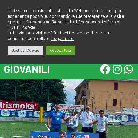
Salta
redazione@calcioa7.com
349.1834075
al
Utilizziamo i cookie sul nostro sito Web per offrirti la miglior
esperienza possibile, ricordando le tue preferenze e le visite
contenuto
ripetute. Cliccando su "Accetta tutti" acconsenti all'uso di
TUTTI i cookie.
Tuttavia, puoi visitare "Gestisci Cookie" per fornire un
consenso controllato.
Leggi tutto
Gestisci Cookie
Accetta tutti
GIOVANILI