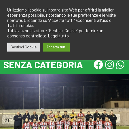
Salta
redazione@calcioa7.com
349.1834075
al
Utilizziamo i cookie sul nostro sito Web per offrirti la miglior
esperienza possibile, ricordando le tue preferenze e le visite
contenuto
ripetute. Cliccando su "Accetta tutti" acconsenti all'uso di
TUTTI i cookie.
Tuttavia, puoi visitare "Gestisci Cookie" per fornire un
consenso controllato.
Leggi tutto
Gestisci Cookie
Accetta tutti
SENZA CATEGORIA