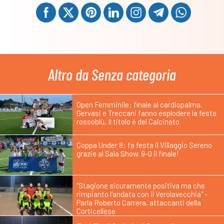
Altro da Senza categoria
Open Femminile: finale al cardiopalma.
Gervasi e Treccani fanno esplodere la festa
rossoblù, Il titolo è del Calcinato
Coppa Under 8: fa festa il Villaggio Sereno
grazie al Sala Show. 9-0 il finale!
"Stagione sicuramente positiva ma che
rimpianto l'andata con il Verolavecchia" -
Parla Roberto Carrera, attaccanti della
Corticellese