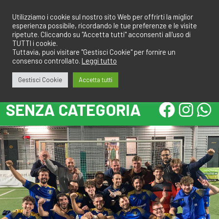
Salta
redazione@calcioa7.com
349.1834075
al
Utilizziamo i cookie sul nostro sito Web per offrirti la miglior
esperienza possibile, ricordando le tue preferenze e le visite
contenuto
ripetute. Cliccando su "Accetta tutti" acconsenti all'uso di
TUTTI i cookie.
Tuttavia, puoi visitare "Gestisci Cookie" per fornire un
consenso controllato.
Leggi tutto
Gestisci Cookie
Accetta tutti
SENZA CATEGORIA