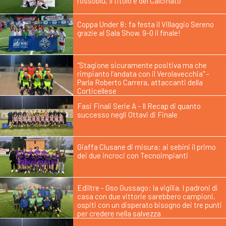
rossoblù, Il titolo è del Calcinato
Coppa Under 8: fa festa il Villaggio Sereno
grazie al Sala Show. 9-0 il finale!
"Stagione sicuramente positiva ma che
rimpianto l'andata con il Verolavecchia" -
Parla Roberto Carrera, attaccanti della
Corticellese
Fasi Finali Serie A - Il Recap di quanto
successo negli Ottavi di Finale
Giaffa Clusane di misura: ai sebini il primo
dei due incroci con Tecnoimpianti
Ediltre - Gso Gussago: la vigilia. I padroni di
casa con due vittorie sarebbero campioni,
ospiti con un disperato bisogno dei tre punti
per credere nella salvezza