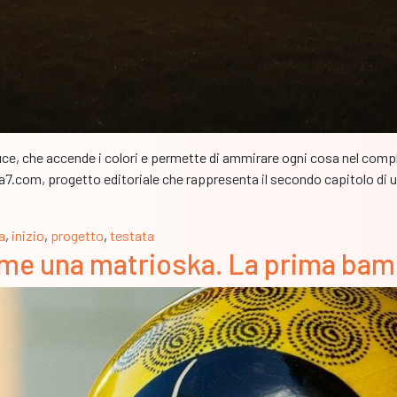
la luce, che accende i colori e permette di ammirare ogni cosa nel com
oa7.com, progetto editoriale che rappresenta il secondo capitolo d
a
,
inizio
,
progetto
,
testata
ome una matrioska. La prima bam