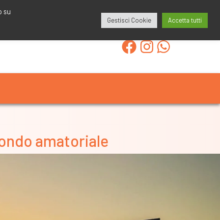
redazione@calcioa7.com
349.1834075
o su
Gestisci Cookie
Accetta tutti
mondo amatoriale