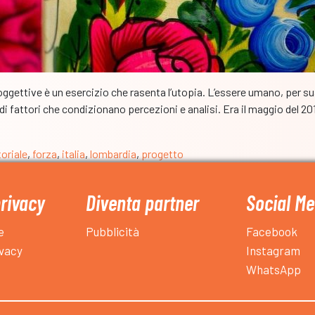
oggettive è un esercizio che rasenta l’utopia. L’essere umano, per su
i fattori che condizionano percezioni e analisi. Era il maggio del 20
toriale
,
forza
,
italia
,
lombardia
,
progetto
privacy
Diventa partner
Social Me
e
Pubblicità
Facebook
ivacy
Instagram
WhatsApp