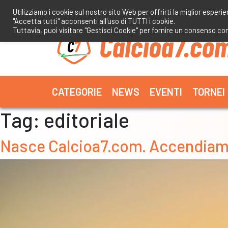
Salta
Utilizziamo i cookie sul nostro sito Web per offrirti la miglior esperi
al
"Accetta tutti" acconsenti all'uso di TUTTI i cookie.
contenuto
Tuttavia, puoi visitare "Gestisci Cookie" per fornire un consenso co
CATEGORIE
NEWS
EVENTI
TORNEI
Tag:
editoriale
Nasce Calcioa7.com. Accendiamo 