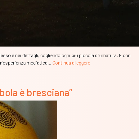
plesso e nei dettagli, cogliendo ogni più piccola sfumatura. È con
Nasce
i un’esperienza mediatica…
Continua a leggere
Calcioa7.com.
Accendiamo
i
bola è bresciana”
riflettori
sulla
passione
del
mondo
amatoriale