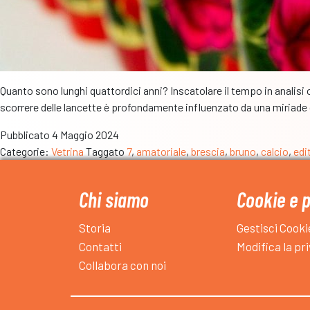
Quanto sono lunghi quattordici anni? Inscatolare il tempo in analisi 
scorrere delle lancette è profondamente influenzato da una miriade d
Pubblicato
4 Maggio 2024
Categorie:
Vetrina
Taggato
7
,
amatoriale
,
brescia
,
bruno
,
calcio
,
edi
Chi siamo
Cookie e 
Storia
Gestisci Cooki
Contatti
Modifica la pr
Collabora con noi