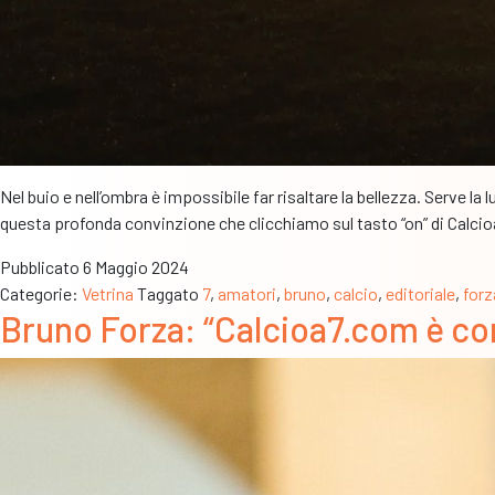
Nel buio e nell’ombra è impossibile far risaltare la bellezza. Serve 
questa profonda convinzione che clicchiamo sul tasto “on” di Calci
Pubblicato
6 Maggio 2024
Categorie:
Vetrina
Taggato
7
,
amatori
,
bruno
,
calcio
,
editoriale
,
forz
Bruno Forza: “Calcioa7.com è c