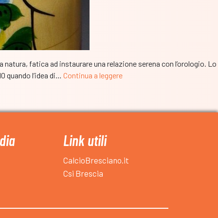
a natura, fatica ad instaurare una relazione serena con l’orologio. Lo
Bruno
10 quando l’idea di…
Continua a leggere
Forza:
“Calcioa7.com
è
come
una
dia
Link utili
matrioska.
La
CalcioBresciano.it
prima
Csi Brescia
bambola
è
bresciana”