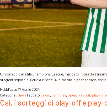
Un sorteggio in stile Champions League, mandato in diretta streaming 
stagioni regolari di Serie A e Serie B, inizia ora la post season, che 
Pubblicato
17 Aprile 2024
Categorie:
Open
Taggato
calcio
,
csi
,
finali
,
open
,
play out
,
play-in
,
s
Csi, i sorteggi di play-off e play