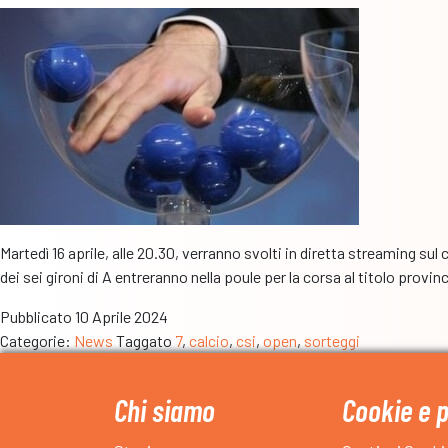
Martedì 16 aprile, alle 20.30, verranno svolti in diretta streaming sul
dei sei gironi di A entreranno nella poule per la corsa al titolo provi
Pubblicato
10 Aprile 2024
Categorie:
News
Taggato
7
,
calcio
,
csi
,
open
,
sorteggi
Chi siamo
Cookie e 