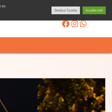
redazione@calcioa7.com
349.1834075
o su
Gestisci Cookie
Accetta tutti