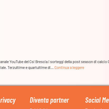
dall’urna
del
Csi
 canale YouTube del Csi Brescia i sorteggi della post season di calcio 
Csi,
nciale. Terzultime e quartultime di…
Continua a leggere
i
sorteggi
di
play-
off
privacy
Diventa partner
Social Me
e
play-