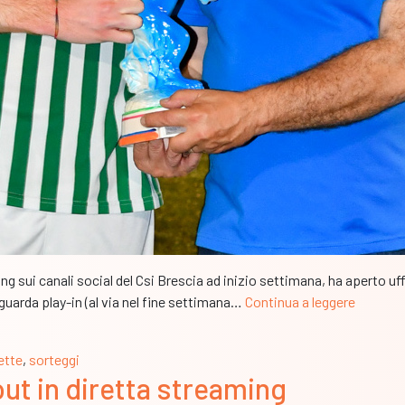
sui canali social del Csi Brescia ad inizio settimana, ha aperto uffi
Open,
riguarda play-in (al via nel fine settimana…
Continua a leggere
l’esito
dei
ette
,
sorteggi
sorteggi
-out in diretta streaming
scaturit