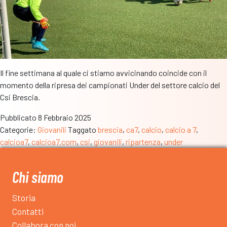
Il fine settimana al quale ci stiamo avvicinando coincide con il
momento della ripresa dei campionati Under del settore calcio del
Csi Brescia.
Pubblicato
8 Febbraio 2025
Categorie:
Giovanili
Taggato
brescia
,
ca7
,
calcio
,
calcio a 7
,
calcioa7
,
calcioa7.com
,
csi
,
giovanili
,
ripartenza
,
under
Chi siamo
Storia
Contatti
Collabora con noi