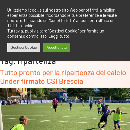
Salta
redazione@calcioa7.com
349.1834075
al
Utilizziamo i cookie sul nostro sito Web per offrirti la miglior
esperienza possibile, ricordando le tue preferenze e le visite
contenuto
ripetute. Cliccando su "Accetta tutti" acconsenti all'uso di
TUTTI i cookie.
Tuttavia, puoi visitare "Gestisci Cookie" per fornire un
consenso controllato.
Leggi tutto
Gestisci Cookie
Accetta tutti
Tag:
ripartenza
Tutto pronto per la ripartenza del calcio
Under firmato CSI Brescia