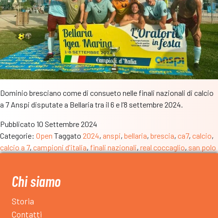
Dominio bresciano come di consueto nelle finali nazionali di calcio
a 7 Anspi disputate a Bellaria tra il 6 e l’8 settembre 2024.
Pubblicato
10 Settembre 2024
Categorie:
Open
Taggato
2024
,
anspi
,
bellaria
,
brescia
,
ca7
,
calcio
,
calcio a 7
,
campioni d'italia
,
finali nazionali
,
real coccaglio
,
san polo
Chi siamo
Storia
Contatti