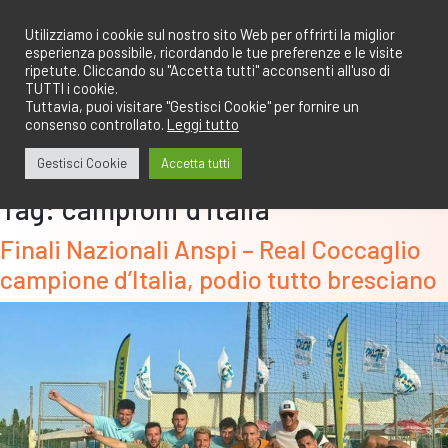
Salta
redazione@calcioa7.com
349.1834075
al
Utilizziamo i cookie sul nostro sito Web per offrirti la miglior
esperienza possibile, ricordando le tue preferenze e le visite
contenuto
ripetute. Cliccando su "Accetta tutti" acconsenti all'uso di
TUTTI i cookie.
Tuttavia, puoi visitare "Gestisci Cookie" per fornire un
consenso controllato.
Leggi tutto
Gestisci Cookie
Accetta tutti
Tag:
campioni d’italia
Finali Nazionali Anspi – Real Coccaglio
campione d’Italia, podio tutto bresciano