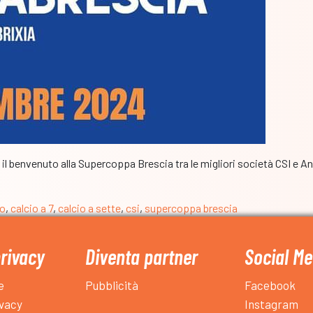
 il benvenuto alla Supercoppa Brescia tra le migliori società CSI e An
io
,
calcio a 7
,
calcio a sette
,
csi
,
supercoppa brescia
privacy
Diventa partner
Social Me
e
Pubblicità
Facebook
ivacy
Instagram