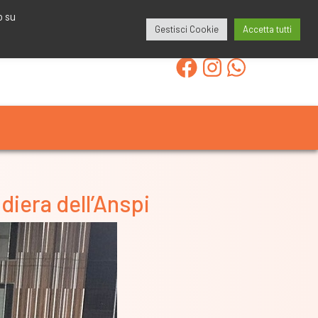
redazione@calcioa7.com
349.1834075
o su
Gestisci Cookie
Accetta tutti
ndiera dell’Anspi