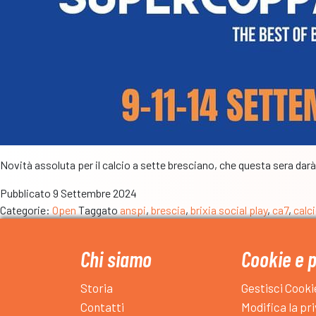
Novità assoluta per il calcio a sette bresciano, che questa sera darà
Pubblicato
9 Settembre 2024
Categorie:
Open
Taggato
anspi
,
brescia
,
brixia social play
,
ca7
,
calc
Chi siamo
Cookie e 
Storia
Gestisci Cooki
Contatti
Modifica la pr