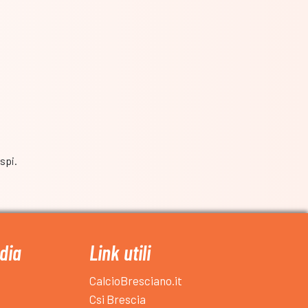
spi.
dia
Link utili
CalcioBresciano.it
Csi Brescia