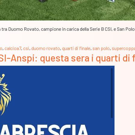
a tra Duomo Rovato, campione in carica della Serie B CSI, e San Polo,
io
,
calcioa7
,
csi
,
duomo rovato
,
quarti di finale
,
san polo
,
supercoppa
I-Anspi: questa sera i quarti di 