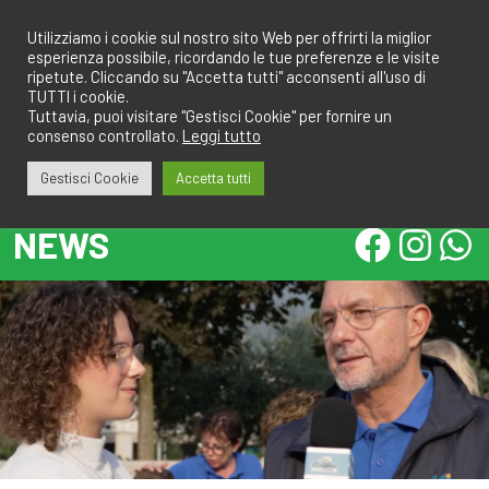
Salta
redazione@calcioa7.com
349.1834075
al
Utilizziamo i cookie sul nostro sito Web per offrirti la miglior
esperienza possibile, ricordando le tue preferenze e le visite
contenuto
ripetute. Cliccando su "Accetta tutti" acconsenti all'uso di
TUTTI i cookie.
Tuttavia, puoi visitare "Gestisci Cookie" per fornire un
consenso controllato.
Leggi tutto
Gestisci Cookie
Accetta tutti
NEWS