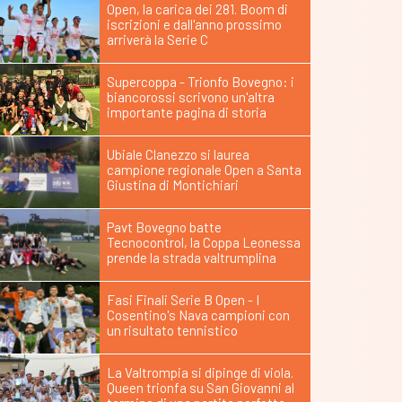
Open, la carica dei 281. Boom di
iscrizioni e dall'anno prossimo
arriverà la Serie C
Supercoppa - Trionfo Bovegno: i
biancorossi scrivono un'altra
importante pagina di storia
Ubiale Clanezzo si laurea
campione regionale Open a Santa
Giustina di Montichiari
Pavt Bovegno batte
Tecnocontrol, la Coppa Leonessa
prende la strada valtrumplina
Fasi Finali Serie B Open - I
Cosentino's Nava campioni con
un risultato tennistico
La Valtrompia si dipinge di viola.
Queen trionfa su San Giovanni al