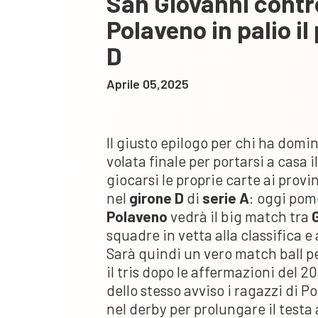
San Giovanni contr
Polaveno in palio il
D
Aprile 05,2025
Il giusto epilogo per chi ha domin
volata finale per portarsi a casa 
giocarsi le proprie carte ai prov
nel
girone D
di
serie A
: oggi pome
Polaveno
vedrà il big match tra
squadre in vetta alla classifica 
Sarà quindi un vero match ball pe
il tris dopo le affermazioni del 
dello stesso avviso i ragazzi di
nel derby per prolungare il testa 