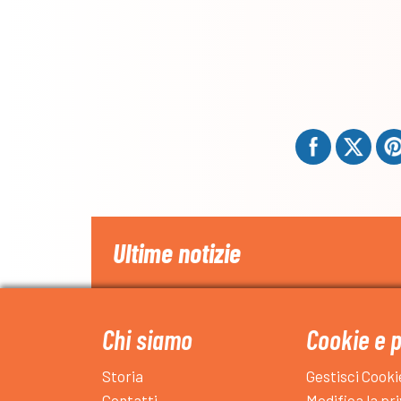
Ultime notizie
Chi siamo
Cookie e 
Storia
Gestisci Cooki
Contatti
Modifica la pr