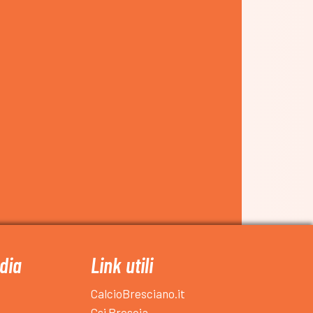
dia
Link utili
CalcioBresciano.it
Csi Brescia