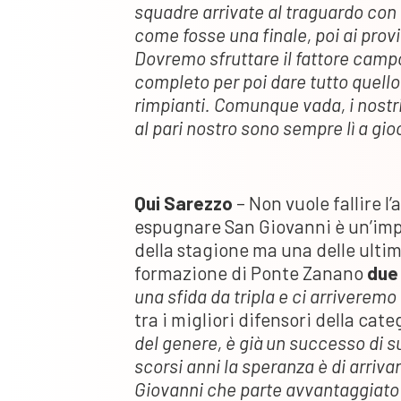
squadre arrivate al traguardo con u
come fosse una finale, poi ai provi
Dovremo sfruttare il fattore campo
completo per poi dare tutto quell
rimpianti. Comunque vada, i nostr
al pari nostro sono sempre lì a gio
Qui Sarezzo
– Non vuole fallire l
espugnare San Giovanni è un’impr
della stagione ma una delle ultim
formazione di Ponte Zanano
due 
una sfida da tripla e ci arriveremo
tra i migliori difensori della cate
del genere, è già un successo di s
scorsi anni la speranza è di arriva
Giovanni che parte avvantaggiato i