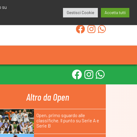
redazione@calcioa7.com
349.1834075
o su
Gestisci Cookie
Accetta tutti
Altro da Open
Open, primo sguardo alle
classifiche. Il punto su Serie A e
Serie B