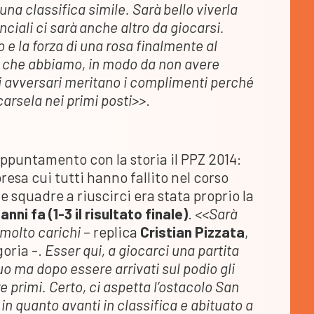
na classifica simile. Sarà bello viverla
nciali ci sarà anche altro da giocarsi.
 e la forza di una rosa finalmente al
o che abbiamo, in modo da non avere
i avversari meritano i complimenti perché
carsela nei primi posti>>
.
’appuntamento con la storia il PPZ 2014:
esa cui tutti hanno fallito nel corso
e squadre a riuscirci era stata proprio la
anni fa (1-3 il risultato finale)
.
<<Sarà
 molto carichi
– replica
Cristian Pizzata
,
goria -.
Esser qui, a giocarci una partita
uo ma dopo essere arrivati sul podio gli
re primi. Certo, ci aspetta l’ostacolo San
n quanto avanti in classifica e abituato a