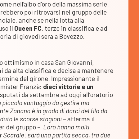
 nome nell’albo d’oro della massima serie.
rebbero poi ritrovarsi nel gruppo delle
ciale, anche se nella lotta alla
uso il
Queen FC
, terzo in classifica e ad
toria di giovedì sera a Bovezzo.
to ottimismo in casa San Giovanni,
i da alta classifica e decisa a mantenere
termine del girone. Impressionante il
i mister Franzè:
dieci vittorie e un
isputati da settembre ad oggi all’oratorio
 piccolo vantaggio da gestire ma
e Zanano è in grado di darci del filo da
duto le scorse stagioni
– afferma il
er del gruppo -.
Loro hanno molti
r Scarale: sarà una partita secca, tra due