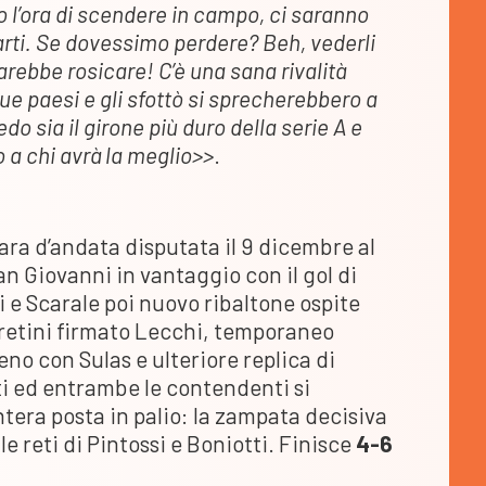
 l’ora di scendere in campo, ci saranno
arti. Se dovessimo perdere? Beh, vederli
farebbe rosicare! C’è una sana rivalità
ue paesi e gli sfottò si sprecherebbero a
o sia il girone più duro della serie A e
 a chi avrà la meglio>>
.
ara d’andata disputata il 9 dicembre al
an Giovanni in vantaggio con il gol di
i e Scarale poi nuovo ribaltone ospite
saretini firmato Lecchi, temporaneo
no con Sulas e ulteriore replica di
ti ed entrambe le contendenti si
ntera posta in palio: la zampata decisiva
le reti di Pintossi e Boniotti. Finisce
4-6