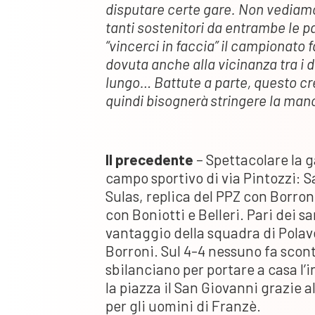
disputare certe gare. Non vediamo
tanti sostenitori da entrambe le p
“vincerci in faccia” il campionato 
dovuta anche alla vicinanza tra i d
lungo… Battute a parte, questo cred
quindi bisognerà stringere la mano
Il precedente
– Spettacolare la g
campo sportivo di via Pintozzi: S
Sulas, replica del PPZ con Borron
con Boniotti e Belleri. Pari dei 
vantaggio della squadra di Polave
Borroni. Sul 4-4 nessuno fa scon
sbilanciano per portare a casa l’i
la piazza il San Giovanni grazie al
per gli uomini di Franzè.