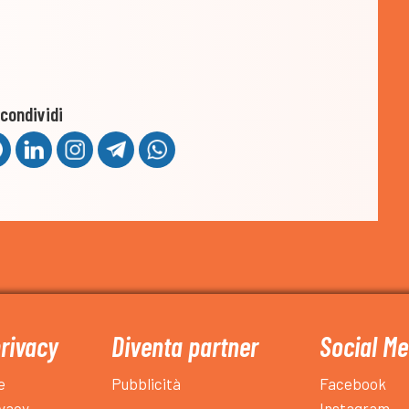
condividi
privacy
Diventa partner
Social Me
e
Pubblicità
Facebook
ivacy
Instagram