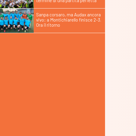
termine di una partita perfetta
Sanpa corsaro, ma Audax ancora
vivo: a Montichiarello finisce 2-3.
Ora il ritorno