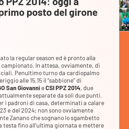
o PPZ 2014: oggi a
 primo posto del girone
ato la regular season ed è pronto alla
il campionato. In attesa, ovviamente, di
inciali. Penultimo turno da cardiopalmo
riggio alle 15,15 il “sabbione” di
GO San Giovanni
e
CSI PPZ 2014
, due
e attualmente separate da soli due punti.
r i padroni di casa, determinati a calare
2023 e del 2024; non sono ovviamente
 Ponte Zanano che sognano lo sgambetto
a testa fino all’ultima giornata e mettere