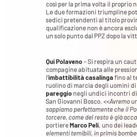
così per la prima volta il proprio
Le due formazioni triumpline pot
sedici pretendenti al titolo provin
qualificazione non è ancora escl
un solo punto dal PPZ dopo la vit
Qui Polaveno
– Si respira un cau
compagine abituata alle pression
l’
imbattibilità casalinga
fino al 
ruolino di marcia degli uomini d
pareggio
negli undici incontri d
San Giovanni Bosco.
<<Avremo un
sappiamo perfettamente che il Pont
torcere, come del resto è già acca
portiere
Marco Peli
, uno dei lead
elementi temibili, in primis bombe