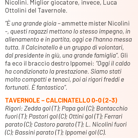
Nicolini. Miglior giocatore, invece, Luca
Ottolini del Tavernole.
“È una grande gioia –
ammette mister Nicolini
-, questi ragazzi mettono lo stesso impegno, in
allenamento e in partita, oggi ce l’hanno messa
tutta. Il Calcinatello è un gruppo di volontari,
dal presidente in giù, una grande famiglia”.
Gli
fa eco il braccio destro Ippomei:
“Oggi il caldo
ha condizionato la prestazione. Siamo stati
molto compatti e tenaci, poi ai rigori freddi e
fortunati. È fantastico”.
TAVERNOLE – CALCINATELLO 0-0 (2-3)
Rigori: Zedda gol (T); Papa gol (C); Bontacchio
fuori (T); Pastori gol (C); Ottini gol (T); Ferrari
parato (C); Castoro parato (T); L. Nicolini fuori
(C); Bassini parato (T); Ippomei gol (C).