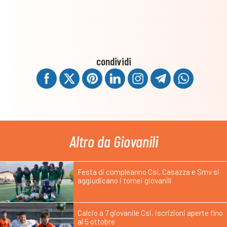
condividi
Altro da Giovanili
Festa di compleanno Csi, Casazza e Smv si
aggiudicano i tornei giovanili
Calcio a 7 giovanile Csi, iscrizioni aperte fino
al 5 ottobre