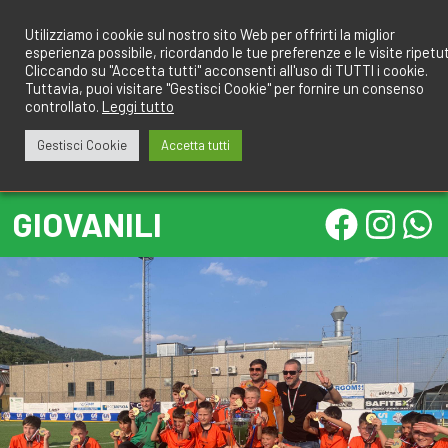
Salta
redazione@calcioa7.com
349.1834075
al
Utilizziamo i cookie sul nostro sito Web per offrirti la miglior
esperienza possibile, ricordando le tue preferenze e le visite ripetu
contenuto
Cliccando su "Accetta tutti" acconsenti all'uso di TUTTI i cookie.
Tuttavia, puoi visitare "Gestisci Cookie" per fornire un consenso
controllato.
Leggi tutto
Gestisci Cookie
Accetta tutti
GIOVANILI